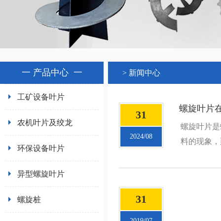
一
产品中心
一
> 新闻中心
工矿设备叶片
螺旋叶片
31
农机叶片及绞龙
螺旋叶片是
2024/08
料的现象，
环保设备叶片
异型螺旋叶片
31
螺旋桩
2019/07