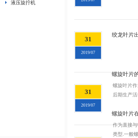
液压旋拧机
绞龙叶片
31
2019/07
螺旋叶片
螺旋叶片作
31
绞龙叶片在
后期生产活
些，来具体
2019/07
螺旋叶片
作为直接与
类型.一般