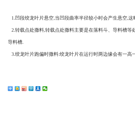
1.凹段绞龙叶片悬空,当凹段曲率半径较小时会产生悬空,这
2.转载点处撒料,转载点处撒料主要是在落料斗、导料槽等
导料槽.
3.绞龙叶片跑偏时撒料:绞龙叶片在运行时两边缘会有一高一