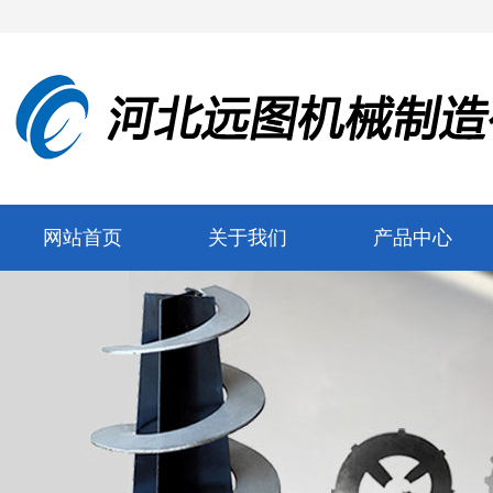
网站首页
关于我们
产品中心