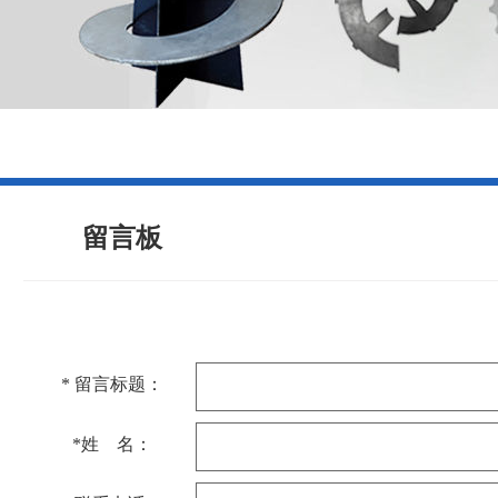
留言板
* 留言标题：
*姓 名：